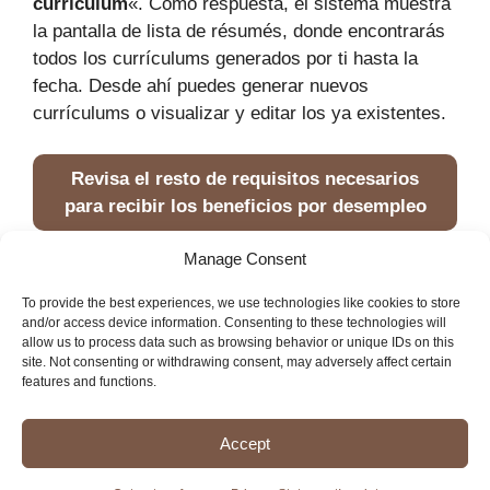
currículum
«. Como respuesta, el sistema muestra
la pantalla de lista de résumés, donde encontrarás
todos los currículums generados por ti hasta la
fecha. Desde ahí puedes generar nuevos
currículums o visualizar y editar los ya existentes.
Revisa el resto de requisitos necesarios
para recibir los beneficios por desempleo
Manage Consent
Portada
»
CalJOBS
»
Résumé
To provide the best experiences, we use technologies like cookies to store
and/or access device information. Consenting to these technologies will
allow us to process data such as browsing behavior or unique IDs on this
site. Not consenting or withdrawing consent, may adversely affect certain
features and functions.
Imprint
Disclaimer
Cookie Policy
Accept
Privacy Statement
© California in Spanish 2026