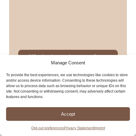
Más tiendas mexicanas en Santa
Manage Consent
Rosa
To provide the best experiences, we use technologies like cookies to store
Más servicios en Santa Rosa
and/or access device information. Consenting to these technologies will
allow us to process data such as browsing behavior or unique IDs on this
site. Not consenting or withdrawing consent, may adversely affect certain
features and functions.
La Reyna Bakery
Accept
Opt-out preferences
Privacy Statement
Imprint
Con un ambiente acogedor y un enfoque en la