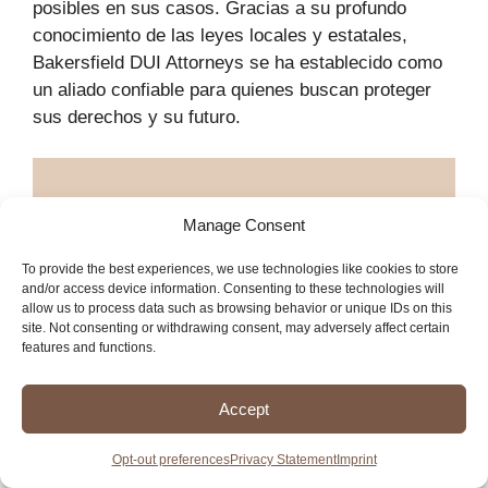
posibles en sus casos. Gracias a su profundo
conocimiento de las leyes locales y estatales,
Bakersfield DUI Attorneys se ha establecido como
un aliado confiable para quienes buscan proteger
sus derechos y su futuro.
Manage Consent
Dirección
To provide the best experiences, we use technologies like cookies to store
3200 21st St #103, Bakersfield, CA
and/or access device information. Consenting to these technologies will
93301, Estados Unidos
allow us to process data such as browsing behavior or unique IDs on this
site. Not consenting or withdrawing consent, may adversely affect certain
features and functions.
Teléfono
+1 661-215-5660
Accept
Horario de atención
Opt-out preferences
Privacy Statement
Imprint