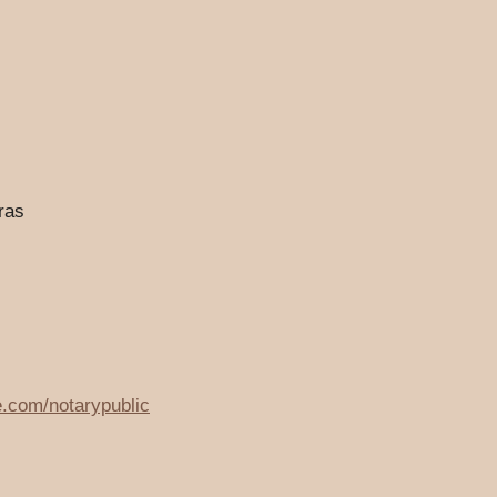
ras
e.com/notarypublic