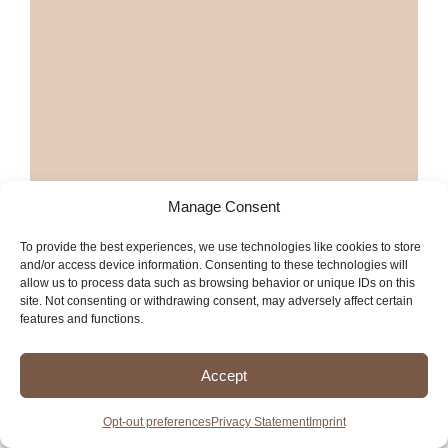
Manage Consent
To provide the best experiences, we use technologies like cookies to store
and/or access device information. Consenting to these technologies will
Más dentistas en Stockton
allow us to process data such as browsing behavior or unique IDs on this
site. Not consenting or withdrawing consent, may adversely affect certain
features and functions.
Más servicios en Stockton
Accept
Opt-out preferences
Privacy Statement
Imprint