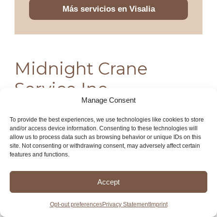
Más servicios en Visalia
Midnight Crane
Service Inc.
Manage Consent
Midnight Crane Service Inc. es una empresa líder
To provide the best experiences, we use technologies like cookies to store
en servicios de grúas que se ha ganado la
and/or access device information. Consenting to these technologies will
allow us to process data such as browsing behavior or unique IDs on this
confianza de la comunidad y de diversas industrias
site. Not consenting or withdrawing consent, may adversely affect certain
gracias a su compromiso con la seguridad, la
features and functions.
eficiencia y la calidad en cada proyecto que
emprenden. Con un equipo de profesionales
Accept
altamente capacitados y una flota moderna de
grúas de última generación, Midnight Crane Service
Opt-out preferences
Privacy Statement
Imprint
Inc. ofrece soluciones personalizadas para una