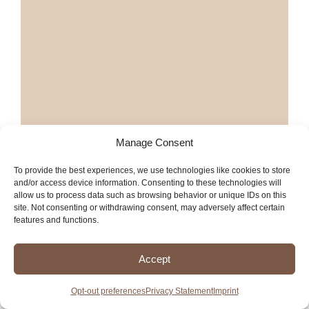
Manage Consent
To provide the best experiences, we use technologies like cookies to store
Más restaurantes con carnitas en
and/or access device information. Consenting to these technologies will
Woodland
allow us to process data such as browsing behavior or unique IDs on this
site. Not consenting or withdrawing consent, may adversely affect certain
features and functions.
Más servicios en Woodland
Accept
Opt-out preferences
Privacy Statement
Imprint