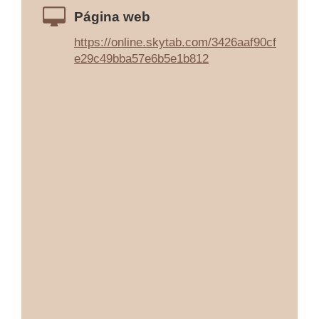
Página web
https://online.skytab.com/3426aaf90cf
e29c49bba57e6b5e1b812