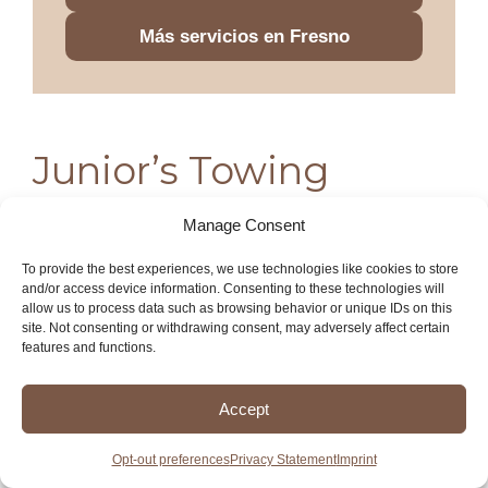
Más servicios en Fresno
Junior’s Towing
Manage Consent
Con años de experiencia en el sector, ofrecen una
amplia gama de servicios que incluyen remolque de
To provide the best experiences, we use technologies like cookies to store
vehículos, asistencia en carretera y transporte de
and/or access device information. Consenting to these technologies will
allow us to process data such as browsing behavior or unique IDs on this
maquinaria pesada. Su equipo de profesionales
site. Not consenting or withdrawing consent, may adversely affect certain
capacitados y sus grúas de última generación les
features and functions.
permiten responder de manera rápida y eficiente a
las necesidades de sus clientes, asegurando que
Accept
cada situación se maneje con la máxima
precaución y profesionalismo. Junior’s Towing se
Opt-out preferences
Privacy Statement
Imprint
ha ganado la confianza de la comunidad local