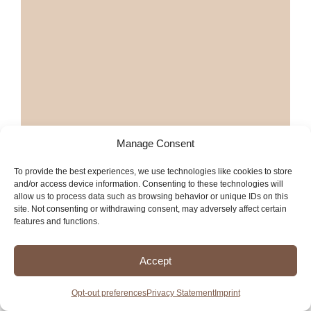
Manage Consent
Más llanteras en Stockton
To provide the best experiences, we use technologies like cookies to store
Más servicios en Stockton
and/or access device information. Consenting to these technologies will
allow us to process data such as browsing behavior or unique IDs on this
site. Not consenting or withdrawing consent, may adversely affect certain
features and functions.
TIRE AND WHEEL
Accept
WAREHOUSE
Opt-out preferences
Privacy Statement
Imprint