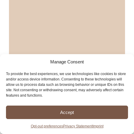
Manage Consent
To provide the best experiences, we use technologies like cookies to store
and/or access device information. Consenting to these technologies will
allow us to process data such as browsing behavior or unique IDs on this
site. Not consenting or withdrawing consent, may adversely affect certain
features and functions.
Accept
Más joyerías en Fresno
Opt-out preferences
Privacy Statement
Imprint
Más servicios en Fresno