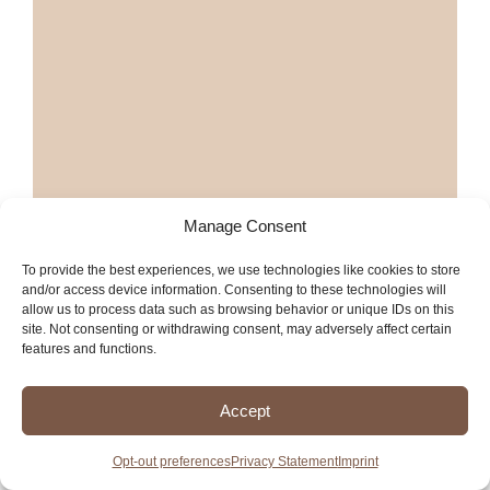
Manage Consent
To provide the best experiences, we use technologies like cookies to store
and/or access device information. Consenting to these technologies will
Más tiendas de segunda en Fresno
allow us to process data such as browsing behavior or unique IDs on this
site. Not consenting or withdrawing consent, may adversely affect certain
features and functions.
Más servicios en Fresno
Accept
Opt-out preferences
Privacy Statement
Imprint
Emerald Thrift Store