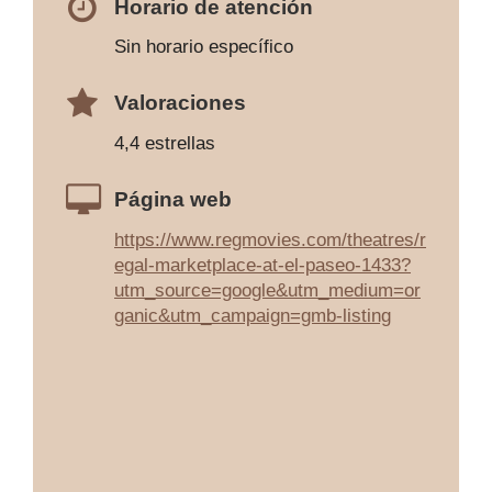
Horario de atención
Sin horario específico
Valoraciones
4,4 estrellas
Página web
https://www.regmovies.com/theatres/r
egal-marketplace-at-el-paseo-1433?
utm_source=google&utm_medium=or
ganic&utm_campaign=gmb-listing