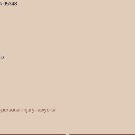
A 95348
as
-personal-injury-lawyers/