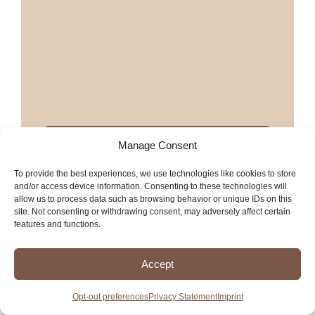
Más restaurantes mexicanos en
Manage Consent
Vacaville
To provide the best experiences, we use technologies like cookies to store
and/or access device information. Consenting to these technologies will
Más servicios en Vacaville
allow us to process data such as browsing behavior or unique IDs on this
site. Not consenting or withdrawing consent, may adversely affect certain
features and functions.
Accept
Burrito Palace
Opt-out preferences
Privacy Statement
Imprint