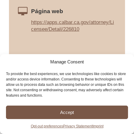
Página web
https://apps.calbar.ca.gov/attorney/Li
censee/Detail/226810
Manage Consent
To provide the best experiences, we use technologies like cookies to store
and/or access device information. Consenting to these technologies will
allow us to process data such as browsing behavior or unique IDs on this
site. Not consenting or withdrawing consent, may adversely affect certain
features and functions.
Accept
Opt-out preferences
Privacy Statement
Imprint