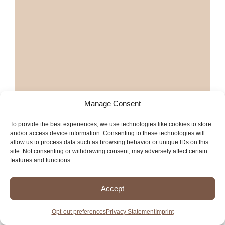
Manage Consent
Más restaurantes mexicanos en
Napa
To provide the best experiences, we use technologies like cookies to store
and/or access device information. Consenting to these technologies will
allow us to process data such as browsing behavior or unique IDs on this
Más servicios en Napa
site. Not consenting or withdrawing consent, may adversely affect certain
features and functions.
Accept
Hacienda
Opt-out preferences
Privacy Statement
Imprint