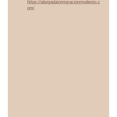
https://abogadainmigracionmodesto.c
om/