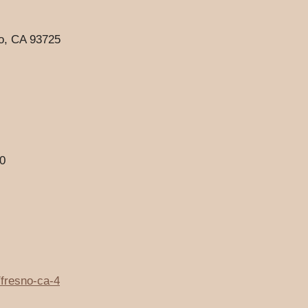
no, CA 93725
00
/fresno-ca-4