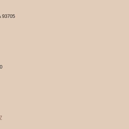
A 93705
00
7