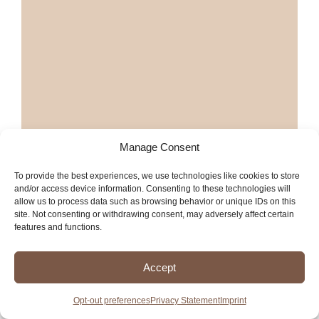
Manage Consent
To provide the best experiences, we use technologies like cookies to store
and/or access device information. Consenting to these technologies will
allow us to process data such as browsing behavior or unique IDs on this
site. Not consenting or withdrawing consent, may adversely affect certain
features and functions.
Accept
Más restaurantes de mariscos en
Bakersfield
Opt-out preferences
Privacy Statement
Imprint